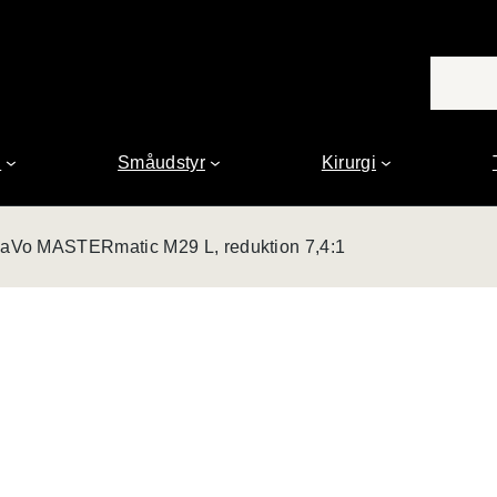
n
Småudstyr
Kirurgi
aVo MASTERmatic M29 L, reduktion 7,4:1