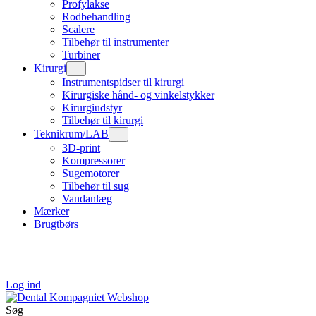
Profylakse
Rodbehandling
Scalere
Tilbehør til instrumenter
Turbiner
Kirurgi
Instrumentspidser til kirurgi
Kirurgiske hånd- og vinkelstykker
Kirurgiudstyr
Tilbehør til kirurgi
Teknikrum/LAB
3D-print
Kompressorer
Sugemotorer
Tilbehør til sug
Vandanlæg
Mærker
Brugtbørs
Log ind
Søg