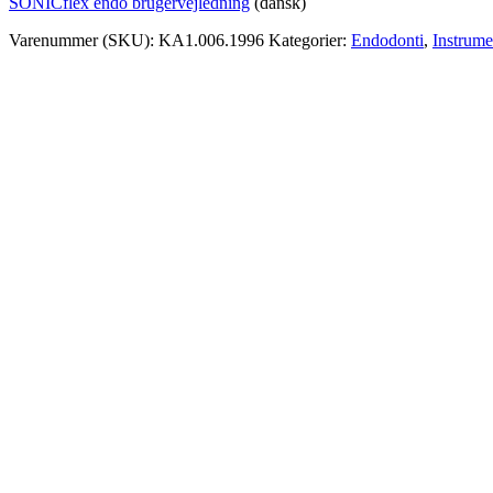
SONICflex endo brugervejledning
(dansk)
Varenummer (SKU):
KA1.006.1996
Kategorier:
Endodonti
,
Instrume