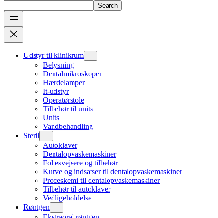
Search
Udstyr til klinikrum
Belysning
Dentalmikroskoper
Hærdelamper
It-udstyr
Operatørstole
Tilbehør til units
Units
Vandbehandling
Steril
Autoklaver
Dentalopvaskemaskiner
Foliesvejsere og tilbehør
Kurve og indsatser til dentalopvaskemaskiner
Proceskemi til dentalopvaskemaskiner
Tilbehør til autoklaver
Vedligeholdelse
Røntgen
Ekstraoral røntgen