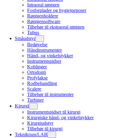
Intraoral røntgen
Fosforplader og hygiejneposer
Røntgenholdere
Røntgensoftware
Tilbehør til ekstraoral røntgen
Tubus
Småudstyr
Bedøvelse
Håndinstrumenter
Hånd- og vinkelstykker
Instrumentspidser
Koblinger
Ortodonti
Profylakse
Rodbehandling
Scalere
Tilbehør til instrumenter
Turbiner
Kirurgi
Instrumentspidser til kirurgi
Kirurgiske hånd- og vinkelstykker
Kirurgiudstyr
Tilbehør til kirurgi
Teknikrum/LAB