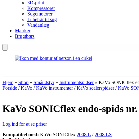
3D-print
Kompressorer
Sugemotorer
Tilbehør til sug
Vandanlæg
Mærker
Brugtbørs
Hjem
»
Shop
»
Småudstyr
»
Instrumentspidser
»
KaVo SONICflex end
Forside
/
KaVo
/
KaVo instrumenter
/
KaVo scalerspidser
/
KaVo SONI
KaVo SONICflex endo-spids nr.
Log ind for at se priser
Kompatibel med:
KaVo SONICflex
2008 L
/
2008 LS