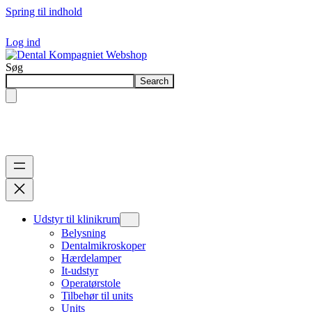
Spring til indhold
Log ind
Søg
Search
Udstyr til klinikrum
Belysning
Dentalmikroskoper
Hærdelamper
It-udstyr
Operatørstole
Tilbehør til units
Units