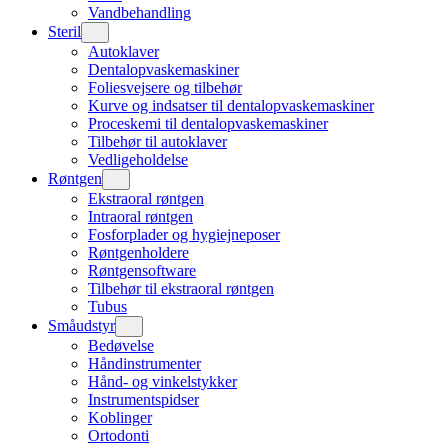
Vandbehandling
Steril
Autoklaver
Dentalopvaskemaskiner
Foliesvejsere og tilbehør
Kurve og indsatser til dentalopvaskemaskiner
Proceskemi til dentalopvaskemaskiner
Tilbehør til autoklaver
Vedligeholdelse
Røntgen
Ekstraoral røntgen
Intraoral røntgen
Fosforplader og hygiejneposer
Røntgenholdere
Røntgensoftware
Tilbehør til ekstraoral røntgen
Tubus
Småudstyr
Bedøvelse
Håndinstrumenter
Hånd- og vinkelstykker
Instrumentspidser
Koblinger
Ortodonti