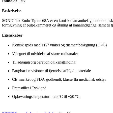
Indhold:
1 stk.
Beskrivelse
SONICflex Endo Tip nr. 68A er en konisk diamantbelagt endodontisk s
formgivning af pulpakammeret og åbning af kanalindgange, samt til fje
Egenskaber
Konisk spids med 112° vinkel og diamantbelægning (D 46)
Velegnet til udvidelse af større rodkanaler
Til adgangspræparation og kanalfinding
Brugbar i revisioner til fjernelse af blødt materiale
CE-mærket og FDA-godkendt, klasse IIa medicinsk udstyr
Fremstillet i Tyskland
Opbevaringstemperatur: –29 °C til +50 °C