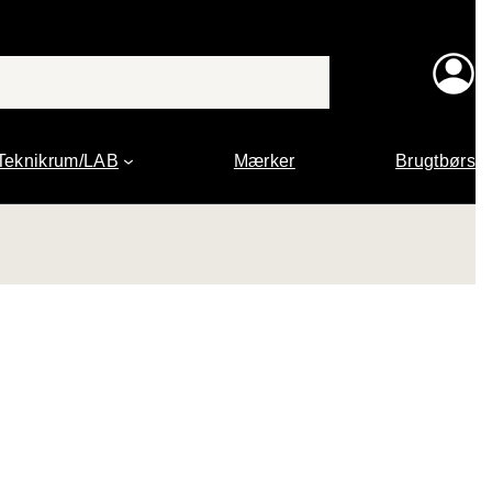
Teknikrum/LAB
Mærker
Brugtbørs