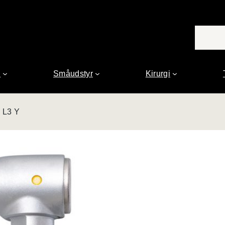
n
Småudstyr
Kirurgi
 L3 Y