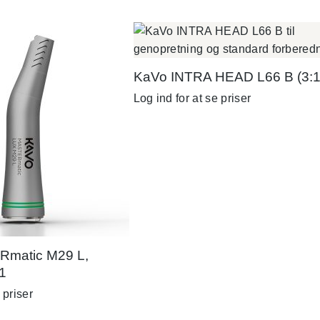
KaVo INTRA HEAD L66 B (3:1
Log ind for at se priser
matic M29 L,
:1
 priser