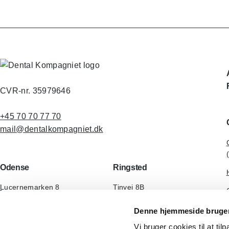
CVR-nr. 35979646
+45 70 70 77 70
mail@dentalkompagniet.dk
Odense
Ringsted
Lucernemarken 8
Tinvej 8B
5260 Odense S
4100 Ringsted
Danmark
Danmark
Denne hjemmeside bruger
Vi bruger cookies til at til