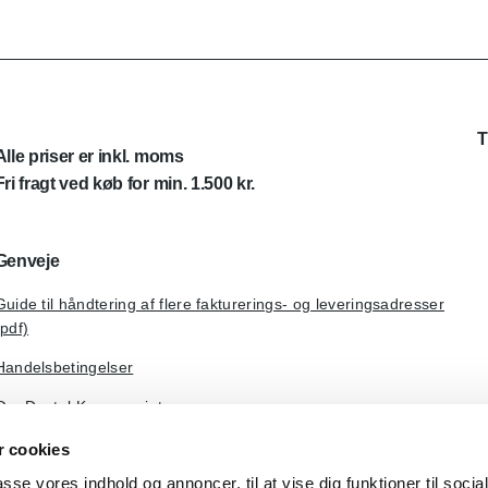
T
Alle priser er inkl. moms
Fri fragt ved køb for min. 1.500 kr.
Genveje
Guide til håndtering af flere fakturerings- og leveringsadresser
(pdf)
Handelsbetingelser
Om Dental Kompagniet
 cookies
passe vores indhold og annoncer, til at vise dig funktioner til soci