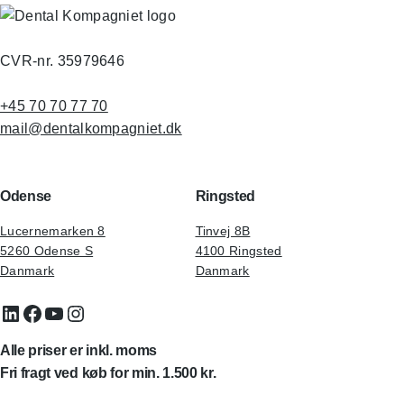
CVR-nr. 35979646
+45 70 70 77 70
mail@dentalkompagniet.dk
Odense
Ringsted
Lucernemarken 8
Tinvej 8B
5260 Odense S
4100 Ringsted
Danmark
Danmark
LinkedIn
Facebook
YouTube
Instagram
Alle priser er inkl. moms
Fri fragt ved køb for min. 1.500 kr.