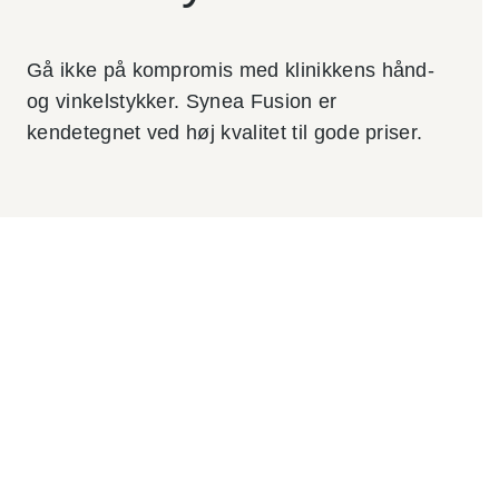
mangler en ny
løsning til daglig
vedligeholdelse
Gå ikke på kompromis med klinikkens hånd-
og pleje af
roterende
og vinkelstykker. Synea Fusion er
instrumenter.
kendetegnet ved høj kvalitet til gode priser.
Instrument
ernes
levetid
forlænges
Olieforbrug
et
reduceres
Tid brugt
på
instrument
pleje
mindskes
Læs
mere