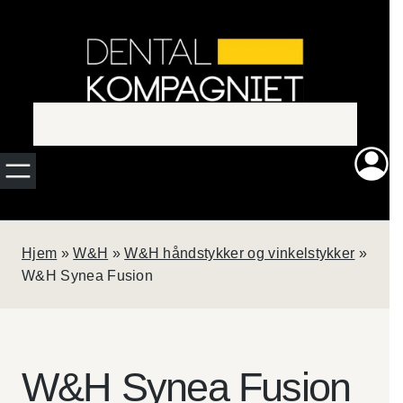
Spring
Ny
til
indhold
rengørings-
og
smøremaskine?
QUATTROcare
Hjem
»
W&H
»
W&H håndstykker og vinkelstykker
»
PLUS fra KaVo
Dental rengør og
W&H Synea Fusion
smører op til
4
roterende
instrumenter på
blot
1
minut.
W&H Synea Fusion
Perfekt til den
travle klinik, som