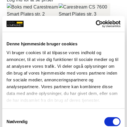
Carestream Smart
Carestream Smart
Plate fosforplade til
Plate fosforplade til
CS 7600, str. 2, 4
CS 7600 str. 3, 4 stk.
Denne hjemmeside bruger cookies
stk.
Log ind for at se priser
Vi bruger cookies til at tilpasse vores indhold og
Log ind for at se priser
annoncer, til at vise dig funktioner til sociale medier og til
at analysere vores trafik. Vi deler også oplysninger om
din brug af vores hjemmeside med vores partnere inden
Carestream CS 7600
Carestream CS 7600
for sociale medier, annonceringspartnere og
hygiejneposer str. 0,
hygiejneposer str 1,
analysepartnere. Vores partnere kan kombinere disse
200 stk.
200 stk.
data med andre oplysninger, du har givet dem, eller som
de har indsamlet fra din brug af deres tjenester.
Log ind for at se priser
Log ind for at se priser
Samtykkevalg
Nødvendig
Carestream
Carestream