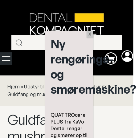
Spring
til
indhold
X
Ny
rengørings-
og
smøremaskine?
Hjem
»
Udstyr til klinikrum
»
Tilbehør til units
»
Guldfang og mushrooms
Guldfang og
QUATTROcare
PLUS fra KaVo
Dental rengør
mushrooms
og smører op til