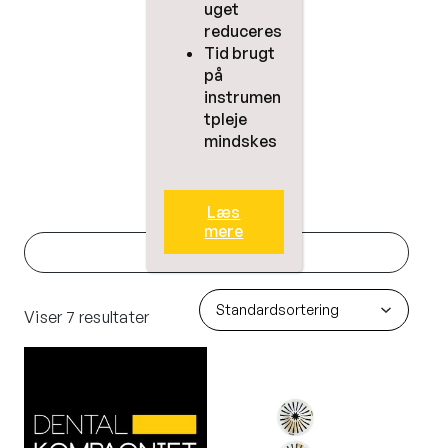
uget
reduceres
Tid brugt
på
instrumen
tpleje
mindskes
Læs
mere
Filter
Viser 7 resultater