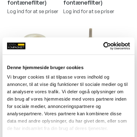
fontænefilter)
fontænefilter)
Log ind for at se priser
Log ind for at se priser
Denne hjemmeside bruger cookies
Vi bruger cookies til at tilpasse vores indhold og
Heka UnicLine 5D
KaVo guldfang til
annoncer, til at vise dig funktioner til sociale medier og til
guldfang til
spytfontæne
at analysere vores trafik. Vi deler også oplysninger om
spytfontæne
Log ind for at se priser
din brug af vores hjemmeside med vores partnere inden
Log ind for at se priser
for sociale medier, annonceringspartnere og
analysepartnere. Vores partnere kan kombinere disse
data med andre oplysninger, du har givet dem, eller som
de har indsamlet fra din brug af deres tjenester.