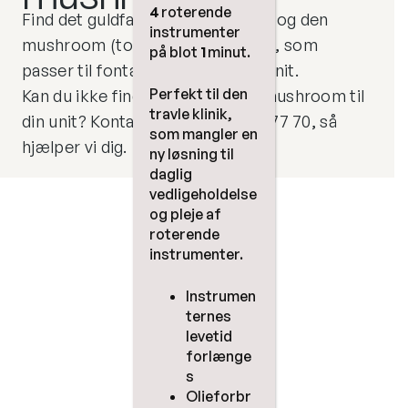
4
roterende
Find det guldfang (fontænefilter) og den
instrumenter
mushroom (top til fontænefilter), som
på blot
1
minut.
passer til fontæneskålen på din unit.
Perfekt til den
Kan du ikke finde guldfang eller mushroom til
travle klinik,
din unit? Kontakt os på tlf. 70 70 77 70, så
som mangler en
hjælper vi dig.
ny løsning til
daglig
vedligeholdelse
og pleje af
roterende
instrumenter.
Instrumen
ternes
levetid
forlænge
s
Olieforbr