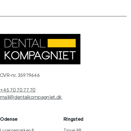
CVR-nr. 35979646
+45 70 70 77 70
mail@dentalkompagniet.dk
Odense
Ringsted
Lucernemarken 8
Tinvej 8B