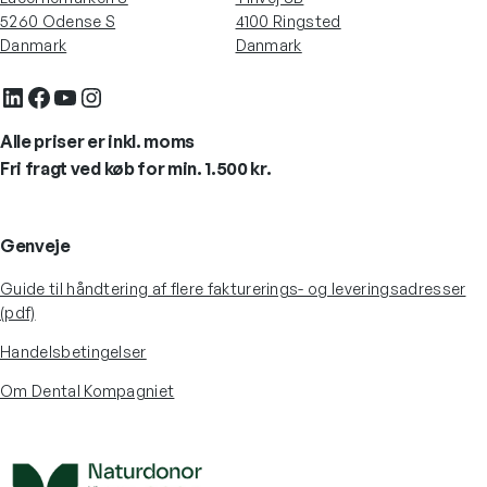
5260 Odense S
4100 Ringsted
Danmark
Danmark
LinkedIn
Facebook
YouTube
Instagram
Alle priser er inkl. moms
Fri fragt ved køb for min. 1.500 kr.
Genveje
Guide til håndtering af flere fakturerings- og leveringsadresser
(pdf)
Handelsbetingelser
Om Dental Kompagniet