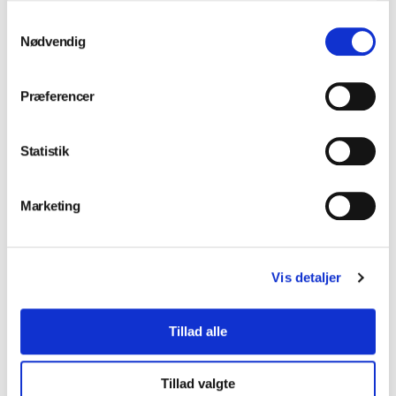
Samtykkevalg
Nødvendig
Planmeca guldfang,
Præferencer
sÊt m. filter + top
(DB401872)
Statistik
Log ind for at se priser
Marketing
Vis detaljer
Tillad alle
Tillad valgte